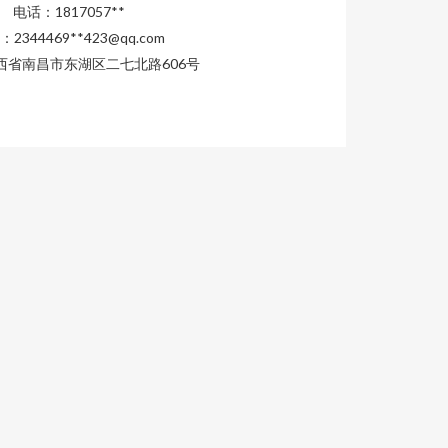
电话：1817057**
2344469**
423@qq.com
西省南昌市东湖区二七北路606号